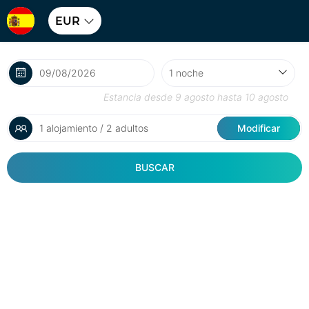
EUR
Estancia desde
9 agosto
hasta
10 agosto
1 alojamiento / 2 adultos
Modificar